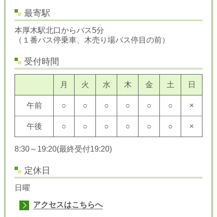
最寄駅
本厚木駅北口からバス5分
（１番バス停乗車、木売り場バス停目の前）
受付時間
月
火
水
木
金
土
日
午前
○
○
○
○
○
○
×
午後
○
○
○
○
○
○
×
8:30～19:20
(最終受付19:20)
定休日
日曜
アクセスはこちらへ